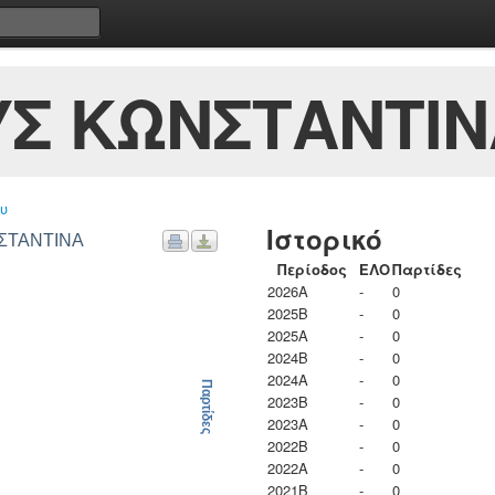
Σ ΚΩΝΣΤΑΝΤΙΝ
υ
Ιστορικό
ΝΣΤΑΝΤΙΝΑ
Περίοδος
ΕΛΟ
Παρτίδες
2026A
-
0
2025B
-
0
2025A
-
0
2024B
-
0
2024A
-
0
Παρτίδες
2023B
-
0
2023Α
-
0
2022B
-
0
2022A
-
0
2021B
-
0