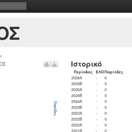
ΟΣ
υ
Ιστορικό
 ΧΡΗΣΤΟΣ
Περίοδος
ΕΛΟ
Παρτίδες
2026A
-
0
2025B
-
0
2025A
-
0
2024B
-
0
2024A
-
0
Παρτίδες
2023B
-
0
2023Α
-
0
2022B
-
0
2022A
-
0
2021B
-
0