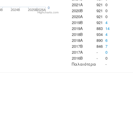
2021A
921
0
0
2020B
921
0
3B
2024B
2025B
2026A
Highcharts.com
2020A
921
0
2019B
921
4
2019A
883
14
2018B
934
4
2018A
890
6
2017B
846
7
2017A
-
0
2016B
-
0
Παλαιότερα
-