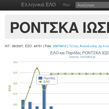
Ελληνικά ΕΛΟ
Περί
ΡΟΝΤΣΚΑ ΙΩ
Η/Γ: 08/2007, ΕΣΟ: 49751 | Fide:
25879910
|
Τέλος Ανανέωσης Δελτίο
ΕΛΟ και Παρτίδες ΡΟΝΤΣΚΑ ΙΩ
Source: chessfed.gr
950
925
Παρτίδες
ΕΛΟ
900
ΕΛΟ
875
850