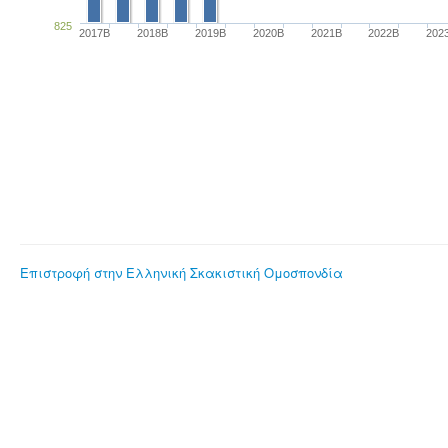
825
2017B
2018B
2019B
2020B
2021B
2022B
202
Επιστροφή στην Ελληνική Σκακιστική Ομοσπονδία