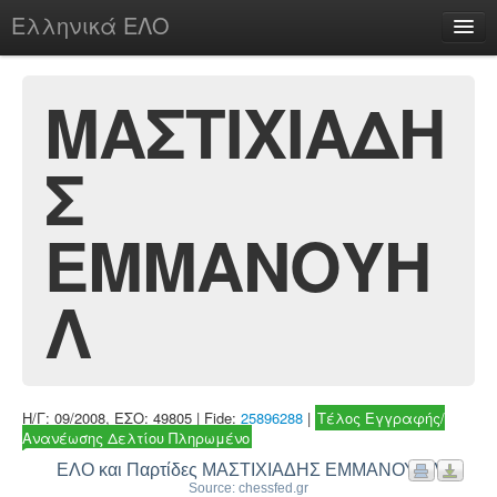
Ελληνικά ΕΛΟ
Περί
ΜΑΣΤΙΧΙΑΔΗ
Σ
chesstu.be @ discord
Login
ΕΜΜΑΝΟΥΗ
Λ
Η/Γ: 09/2008, ΕΣΟ: 49805 | Fide:
25896288
|
Τέλος Εγγραφής/
Ανανέωσης Δελτίου Πληρωμένο
ΕΛΟ και Παρτίδες ΜΑΣΤΙΧΙΑΔΗΣ ΕΜΜΑΝΟΥΗΛ
Source: chessfed.gr