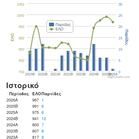
1050
30
1000
25
Παρτίδες
950
20
ΕΛΟ
Παρτίδες
ΕΛΟ
900
15
850
10
800
5
750
0
2019B
2020B
2021B
2022B
2023B
2024B
2025B
2026A
Highcharts.com
Ιστορικό
Περίοδος
ΕΛΟ
Παρτίδες
2026A
967
1
2025B
991
6
2025A
975
6
2024B
941
12
2024A
800
7
2023B
807
8
2023Α
817
9