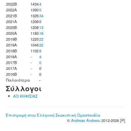
2022B
1434
4
2022A
1390
5
2021B
1326
34
2021A
1208
0
2020B
1208
13
2020A
1180
18
2019B
1220
22
2019A
1046
22
2018B
1102
8
2018A
-
4
2017B
-
0
2017A
-
0
2016B
-
0
Παλαιότερα
-
Σύλλογοι
ΑΟ ΚΗΦΙΣΙΑΣ
Επιστροφή στην Ελληνική Σκακιστική Ομοσπονδία
©
Andreas Andreou
2012-2026 [P]