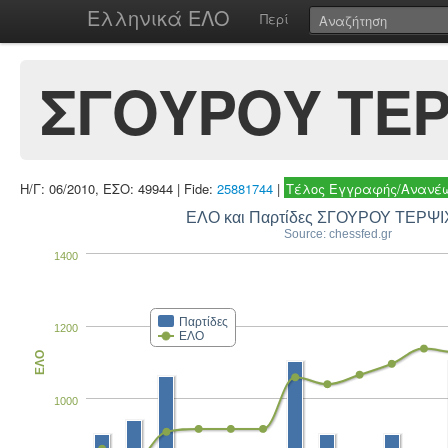
Ελληνικά ΕΛΟ
Περί
ΣΓΟΥΡΟΥ ΤΕ
Η/Γ: 06/2010, ΕΣΟ: 49944 | Fide:
25881744
|
Τέλος Εγγραφής/Ανανέω
ΕΛΟ και Παρτίδες ΣΓΟΥΡΟΥ ΤΕΡΨ
Source: chessfed.gr
1400
Παρτίδες
1200
ΕΛΟ
ΕΛΟ
1000