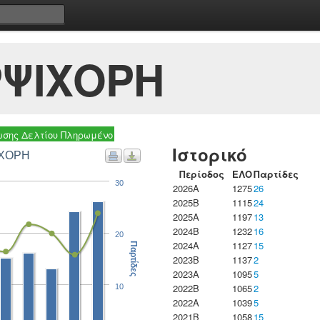
ΡΨΙΧΟΡΗ
σης Δελτίου Πληρωμένο
Ιστορικό
ΙΧΟΡΗ
Περίοδος
ΕΛΟ
Παρτίδες
30
2026A
1275
26
2025B
1115
24
2025A
1197
13
2024B
1232
16
20
2024A
1127
15
Παρτίδες
2023B
1137
2
2023Α
1095
5
2022B
1065
2
10
2022A
1039
5
2021B
1058
15