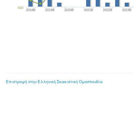
800
2018B
2019B
2020B
2021B
2022B
2023B
Επιστροφή στην Ελληνική Σκακιστική Ομοσπονδία