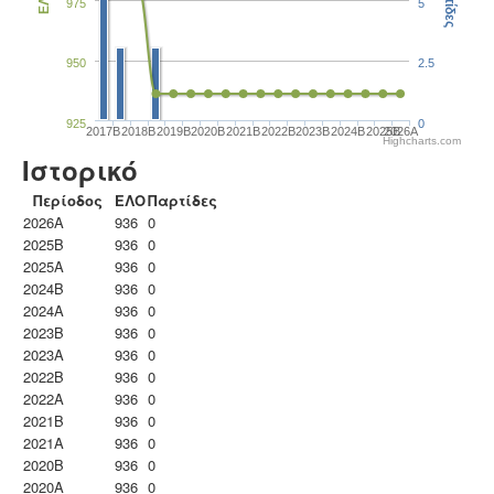
Παρτίδες
ΕΛΟ
975
5
950
2.5
925
0
2017B
2018B
2019B
2020B
2021B
2022B
2023B
2024B
2025B
2026A
Highcharts.com
Ιστορικό
Περίοδος
ΕΛΟ
Παρτίδες
2026A
936
0
2025B
936
0
2025A
936
0
2024B
936
0
2024A
936
0
2023B
936
0
2023Α
936
0
2022B
936
0
2022A
936
0
2021B
936
0
2021A
936
0
2020B
936
0
2020A
936
0