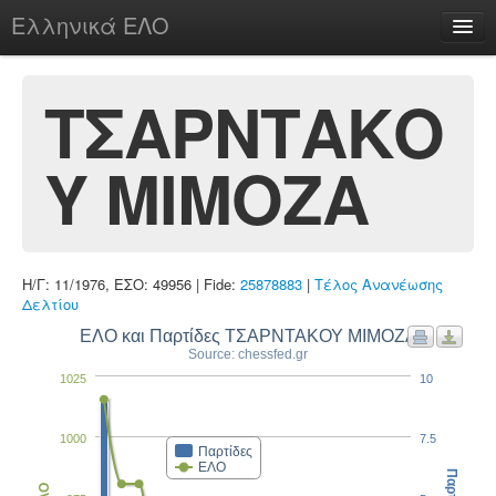
Ελληνικά ΕΛΟ
Περί
ΤΣΑΡΝΤΑΚΟ
Υ ΜΙΜΟΖΑ
chesstu.be @ discord
Login
Η/Γ: 11/1976, ΕΣΟ: 49956 | Fide:
25878883
|
Τέλος Ανανέωσης
Δελτίου
ΕΛΟ και Παρτίδες ΤΣΑΡΝΤΑΚΟΥ ΜΙΜΟΖΑ
Source: chessfed.gr
1025
10
1000
7.5
Παρτίδες
ΕΛΟ