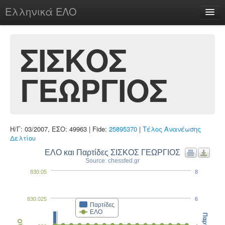
Ελληνικά ΕΛΟ
Περί
ΣΙΣΚΟΣ
ΓΕΩΡΓΙΟΣ
chesstu.be @ discord
Login
Η/Γ: 03/2007, ΕΣΟ: 49963 | Fide:
25895370
|
Τέλος Ανανέωσης
Δελτίου
ΕΛΟ και Παρτίδες ΣΙΣΚΟΣ ΓΕΩΡΓΙΟΣ
Source: chessfed.gr
830.05
8
830.025
6
Παρτίδες
ΕΛΟ