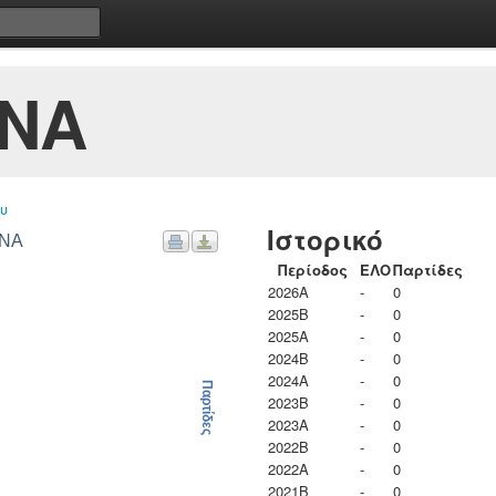
ΙΝΑ
υ
Ιστορικό
ΙΝΑ
Περίοδος
ΕΛΟ
Παρτίδες
2026A
-
0
2025B
-
0
2025A
-
0
2024B
-
0
2024A
-
0
Παρτίδες
2023B
-
0
2023Α
-
0
2022B
-
0
2022A
-
0
2021B
-
0