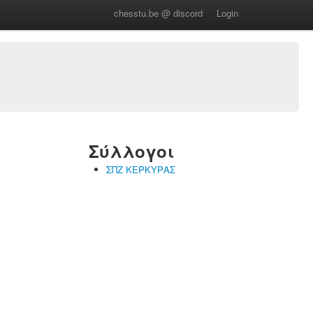
chesstu.be @ discord
Login
Σύλλογοι
ΣΠΖ ΚΕΡΚΥΡΑΣ