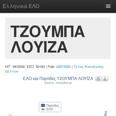
Ελληνικά ΕΛΟ
Περί
ΤΖΟΥΜΠΑ
ΛΟΥΪΖΑ
chesstu.be @ discord
Login
Η/Γ: 06/2009, ΕΣΟ: 50183 | Fide:
25873083
|
Τέλος Ανανέωσης
Δελτίου
ΕΛΟ και Παρτίδες ΤΖΟΥΜΠΑ ΛΟΥΪΖΑ
Source: chessfed.gr
Παρτίδες
ΕΛΟ