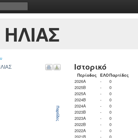
 ΗΛΙΑΣ
υ
Ιστορικό
ΗΛΙΑΣ
Περίοδος
ΕΛΟ
Παρτίδες
2026A
-
0
2025B
-
0
2025A
-
0
2024B
-
0
2024A
-
0
Παρτίδες
2023B
-
0
2023Α
-
0
2022B
-
0
2022A
-
0
2021B
-
0