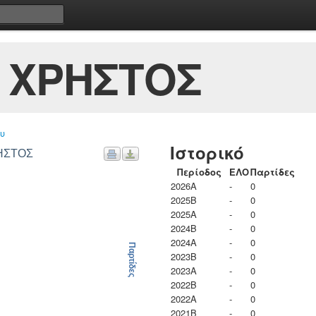
 ΧΡΗΣΤΟΣ
υ
Ιστορικό
ΡΗΣΤΟΣ
Περίοδος
ΕΛΟ
Παρτίδες
2026A
-
0
2025B
-
0
2025A
-
0
2024B
-
0
2024A
-
0
Παρτίδες
2023B
-
0
2023Α
-
0
2022B
-
0
2022A
-
0
2021B
-
0