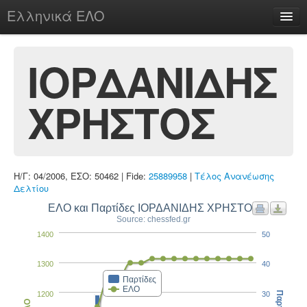
Ελληνικά ΕΛΟ
Περί
ΙΟΡΔΑΝΙΔΗΣ
ΧΡΗΣΤΟΣ
chesstu.be @ discord
Login
Η/Γ: 04/2006, ΕΣΟ: 50462 | Fide:
25889958
|
Τέλος Ανανέωσης
Δελτίου
ΕΛΟ και Παρτίδες ΙΟΡΔΑΝΙΔΗΣ ΧΡΗΣΤΟΣ
Source: chessfed.gr
1400
50
1300
40
Παρτίδες
ΕΛΟ
1200
30