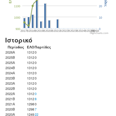
Παρτίδες
ΕΛΟ
1100
20
1000
10
900
0
2017B
2018B
2019B
2020B
2021B
2022B
2023B
2024B
2025B
2026A
Highcharts.com
Ιστορικό
Περίοδος
ΕΛΟ
Παρτίδες
2026A
1312
0
2025B
1312
0
2025A
1312
0
2024B
1312
0
2024A
1312
0
2023B
1312
0
2023Α
1312
0
2022B
1312
0
2022A
1312
0
2021B
1312
8
2021A
1298
0
2020B
1298
7
2020A
1249
22