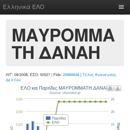
Ελληνικά ΕΛΟ
Περί
ΜΑΥΡΟΜΜΑ
ΤΗ ΔΑΝΑΗ
chesstu.be @ discord
Login
Η/Γ: 08/2008, ΕΣΟ: 50527 | Fide:
25889648
|
Τέλος Ανανέωσης
Δελτίου
ΕΛΟ και Παρτίδες ΜΑΥΡΟΜΜΑΤΗ ΔΑΝΑΗ
Source: chessfed.gr
1200
25
1150
20
Παρτίδες
ΕΛΟ
1100
15