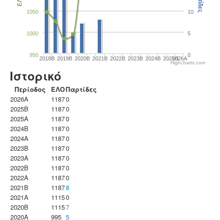
Παρτίδες
ΕΛΟ
1050
10
1000
5
950
0
2018B
2019B
2020B
2021B
2022B
2023B
2024B
2025B
2026A
Highcharts.com
Ιστορικό
Περίοδος
ΕΛΟ
Παρτίδες
2026A
1187
0
2025B
1187
0
2025A
1187
0
2024B
1187
0
2024A
1187
0
2023B
1187
0
2023Α
1187
0
2022B
1187
0
2022A
1187
0
2021B
1187
8
2021A
1115
0
2020B
1115
7
2020A
995
5