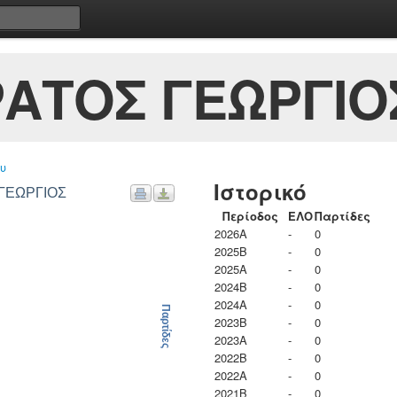
ΑΤΟΣ ΓΕΩΡΓΙΟ
υ
Ιστορικό
 ΓΕΩΡΓΙΟΣ
Περίοδος
ΕΛΟ
Παρτίδες
2026A
-
0
2025B
-
0
2025A
-
0
2024B
-
0
2024A
-
0
Παρτίδες
2023B
-
0
2023Α
-
0
2022B
-
0
2022A
-
0
2021B
-
0