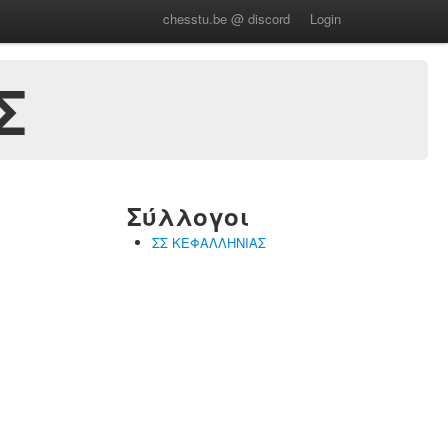
chesstu.be @ discord
Login
Σ
Σύλλογοι
ΣΣ ΚΕΦΑΛΛΗΝΙΑΣ