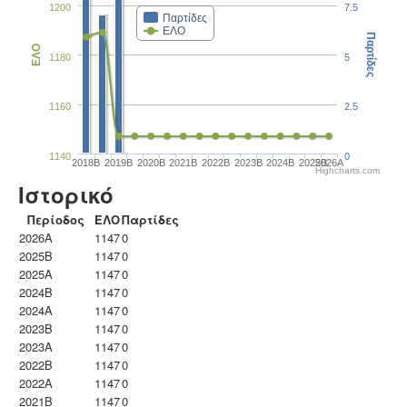
1200
7.5
Παρτίδες
ΕΛΟ
Παρτίδες
ΕΛΟ
1180
5
1160
2.5
1140
0
2018B
2019B
2020B
2021B
2022B
2023B
2024B
2025B
2026A
Highcharts.com
Ιστορικό
Περίοδος
ΕΛΟ
Παρτίδες
2026A
1147
0
2025B
1147
0
2025A
1147
0
2024B
1147
0
2024A
1147
0
2023B
1147
0
2023Α
1147
0
2022B
1147
0
2022A
1147
0
2021B
1147
0