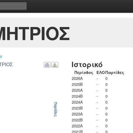
ΜΗΤΡΙΟΣ
υ
Ιστορικό
ΤΡΙΟΣ
Περίοδος
ΕΛΟ
Παρτίδες
2026A
-
0
2025B
-
0
2025A
-
0
2024B
-
0
2024A
-
0
Παρτίδες
2023B
-
0
2023Α
-
0
2022B
-
0
2022A
-
0
2021B
-
0