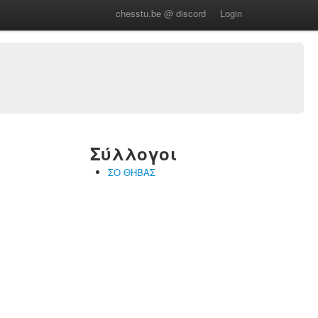
chesstu.be @ discord
Login
Σύλλογοι
ΣΟ ΘΗΒΑΣ