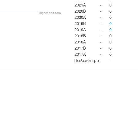
2021A
-
0
2020B
-
0
Highcharts.com
2020A
-
0
2019B
-
0
2019A
-
0
2018B
-
0
2018A
-
0
2017B
-
0
2017A
-
0
Παλαιότερα
-