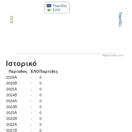
Παρτίδες
ΕΛΟ
Παρτίδες
ΕΛΟ
Highcharts.com
Ιστορικό
Περίοδος
ΕΛΟ
Παρτίδες
2026A
-
0
2025B
-
0
2025A
-
0
2024B
-
0
2024A
-
0
2023B
-
0
2023Α
-
0
2022B
-
0
2022A
-
0
2021B
-
0