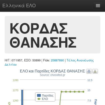
Ελληνικά ΕΛΟ
Περί
ΚΟΡΔΑΣ
ΘΑΝΑΣΗΣ
chesstu.be @ discord
Login
Η/Γ: 07/1957, ΕΣΟ: 50899 | Fide:
25887890
|
Τέλος Ανανέωσης
Δελτίου
ΕΛΟ και Παρτίδες ΚΟΡΔΑΣ ΘΑΝΑΣΗΣ
Source: chessfed.gr
1280
12.5
1270
10
Παρτίδες
ΕΛΟ
1260
7.5