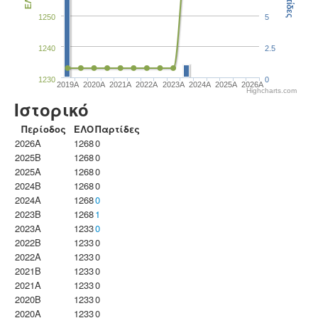
Παρτίδες
ΕΛΟ
1250
5
1240
2.5
1230
0
2019A
2020A
2021A
2022A
2023Α
2024A
2025A
2026A
Highcharts.com
Ιστορικό
Περίοδος
ΕΛΟ
Παρτίδες
2026A
1268
0
2025B
1268
0
2025A
1268
0
2024B
1268
0
2024A
1268
0
2023B
1268
1
2023Α
1233
0
2022B
1233
0
2022A
1233
0
2021B
1233
0
2021A
1233
0
2020B
1233
0
2020A
1233
0