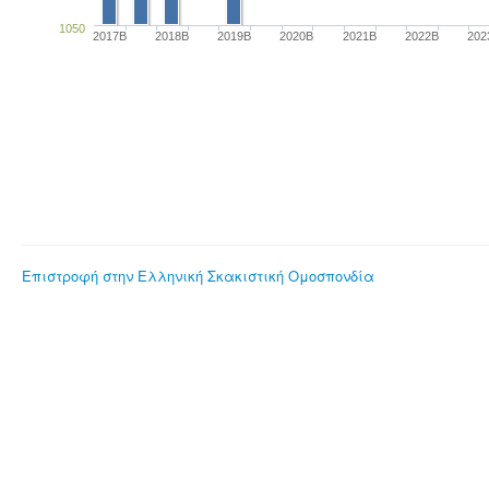
1050
2017B
2018B
2019B
2020B
2021B
2022B
202
Επιστροφή στην Ελληνική Σκακιστική Ομοσπονδία