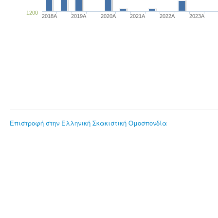
1200
2018A
2019A
2020A
2021A
2022A
2023Α
Επιστροφή στην Ελληνική Σκακιστική Ομοσπονδία