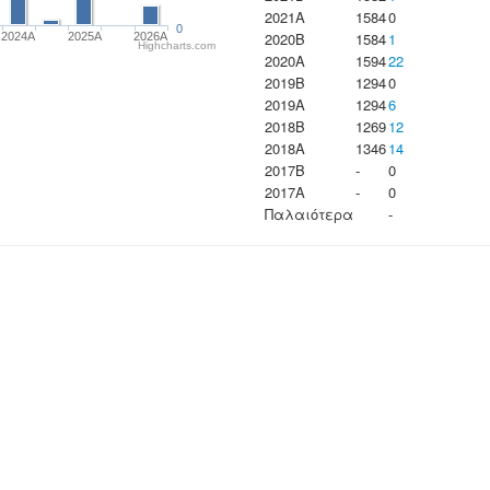
2021A
1584
0
0
2020B
1584
1
2024A
2025A
2026A
Highcharts.com
2020A
1594
22
2019B
1294
0
2019A
1294
6
2018B
1269
12
2018A
1346
14
2017B
-
0
2017A
-
0
Παλαιότερα
-