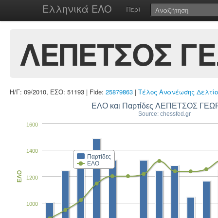
Ελληνικά ΕΛΟ
Περί
ΛΕΠΕΤΣΟΣ ΓΕ
Η/Γ: 09/2010, ΕΣΟ: 51193 | Fide:
25879863
|
Τέλος Ανανέωσης Δελτίο
ΕΛΟ και Παρτίδες ΛΕΠΕΤΣΟΣ ΓΕΩ
Source: chessfed.gr
1600
1400
Παρτίδες
ΕΛΟ
ΕΛΟ
1200
1000