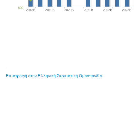
800
2018B
2019B
2020B
2021B
2022B
2023B
Επιστροφή στην Ελληνική Σκακιστική Ομοσπονδία