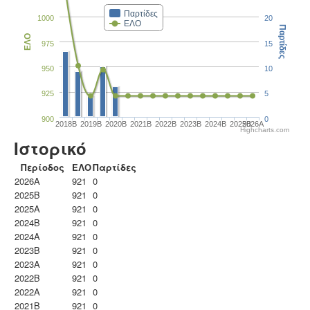
Παρτίδες
1000
20
ΕΛΟ
Παρτίδες
ΕΛΟ
975
15
950
10
925
5
900
0
2018B
2019B
2020B
2021B
2022B
2023B
2024B
2025B
2026A
Highcharts.com
Ιστορικό
Περίοδος
ΕΛΟ
Παρτίδες
2026A
921
0
2025B
921
0
2025A
921
0
2024B
921
0
2024A
921
0
2023B
921
0
2023Α
921
0
2022B
921
0
2022A
921
0
2021B
921
0