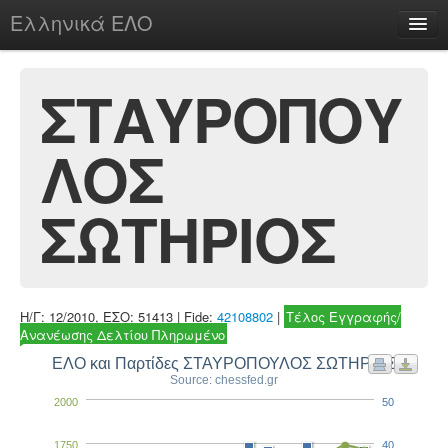
Ελληνικά ΕΛΟ
Περί
ΣΤΑΥΡΟΠΟΥ
ΛΟΣ
chesstu.be @ discord
Login
ΣΩΤΗΡΙΟΣ
Η/Γ: 12/2010, ΕΣΟ: 51413 | Fide:
42108802
|
Τέλος Εγγραφής/
Ανανέωσης Δελτίου Πληρωμένο
ΕΛΟ και Παρτίδες ΣΤΑΥΡΟΠΟΥΛΟΣ ΣΩΤΗΡΙΟΣ
Source: chessfed.gr
2000
50
1750
40