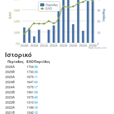
Παρτίδες
ΕΛΟ
1500
30
Παρτίδες
ΕΛΟ
1250
20
1000
10
750
0
2019A
2020A
2021A
2022A
2023Α
2024A
2025A
2026A
Highcharts.com
Ιστορικό
Περίοδος
ΕΛΟ
Παρτίδες
2026A
1704
39
2025B
1733
38
2025A
1675
11
2024B
1647
40
2024A
1575
17
2023B
1561
39
2023Α
1575
40
2022B
1310
34
2022A
1196
16
2021B
1242
12