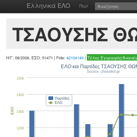
Ελληνικά ΕΛΟ
Περί
ΤΣΑΟΥΣΗΣ Θ
Η/Γ: 08/2006, ΕΣΟ: 51471 | Fide:
42104149
|
Τέλος Εγγραφής/Ανανέω
ΕΛΟ και Παρτίδες ΤΣΑΟΥΣΗΣ Θ
Source: chessfed.gr
1500
1400
Παρτίδες
ΕΛΟ
ΕΛΟ
1300
1200