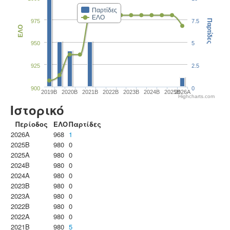
Παρτίδες
ΕΛΟ
975
7.5
Παρτίδες
ΕΛΟ
950
5
925
2.5
900
0
2019B
2020B
2021B
2022B
2023B
2024B
2025B
2026A
Highcharts.com
Ιστορικό
Περίοδος
ΕΛΟ
Παρτίδες
2026A
968
1
2025B
980
0
2025A
980
0
2024B
980
0
2024A
980
0
2023B
980
0
2023Α
980
0
2022B
980
0
2022A
980
0
2021B
980
5