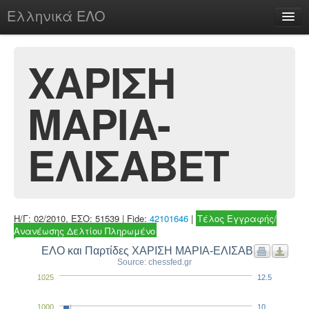
Ελληνικά ΕΛΟ
Περί
ΧΑΡΙΣΗ
ΜΑΡΙΑ-
chesstu.be @ discord
Login
ΕΛΙΣΑΒΕΤ
Η/Γ: 02/2010, ΕΣΟ: 51539 | Fide:
42101646
|
Τέλος Εγγραφής/
Ανανέωσης Δελτίου Πληρωμένο
ΕΛΟ και Παρτίδες ΧΑΡΙΣΗ ΜΑΡΙΑ-ΕΛΙΣΑΒΕΤ
Source: chessfed.gr
1025
12.5
1000
10