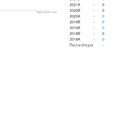
2021A
-
0
2020B
-
0
Highcharts.com
2020A
-
0
2019B
-
0
2019A
-
0
2018B
-
0
2018A
-
0
Παλαιότερα
-