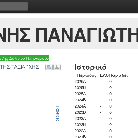
ΗΣ ΠΑΝΑΓΙΩΤΗ
σης Δελτίου Πληρωμένο
Ιστορικό
ΩΤΗΣ-ΤΑΞΙΑΡΧΗΣ
Περίοδος
ΕΛΟ
Παρτίδες
2026A
-
0
2025B
-
0
2025A
-
0
2024B
-
0
2024A
-
0
Παρτίδες
2023B
-
0
2023Α
-
0
2022B
-
0
2022A
-
0
2021B
-
0