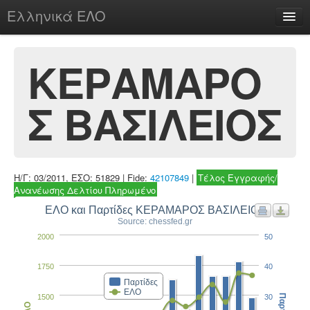
Ελληνικά ΕΛΟ
Περί
ΚΕΡΑΜΑΡΟ
Σ ΒΑΣΙΛΕΙΟΣ
chesstu.be @ discord
Login
Η/Γ: 03/2011, ΕΣΟ: 51829 | Fide:
42107849
|
Τέλος Εγγραφής/
Ανανέωσης Δελτίου Πληρωμένο
ΕΛΟ και Παρτίδες ΚΕΡΑΜΑΡΟΣ ΒΑΣΙΛΕΙΟΣ
Source: chessfed.gr
2000
50
1750
40
Παρτίδες
ΕΛΟ
1500
30