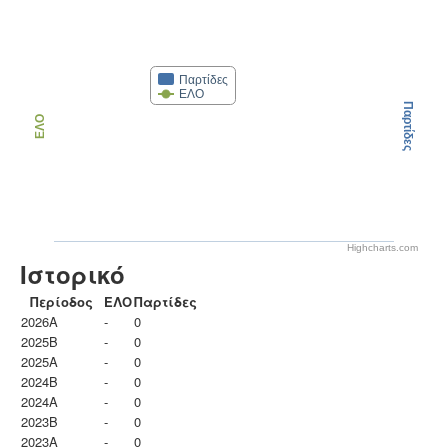
Παρτίδες
ΕΛΟ
Παρτίδες
ΕΛΟ
Highcharts.com
Ιστορικό
Περίοδος
ΕΛΟ
Παρτίδες
2026A
-
0
2025B
-
0
2025A
-
0
2024B
-
0
2024A
-
0
2023B
-
0
2023Α
-
0