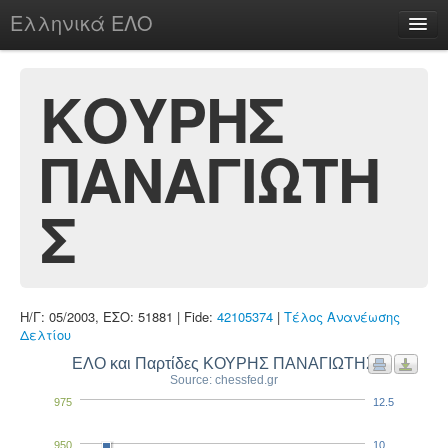
Ελληνικά ΕΛΟ
Περί
ΚΟΥΡΗΣ
ΠΑΝΑΓΙΩΤΗ
chesstu.be @ discord
Login
Σ
Η/Γ: 05/2003, ΕΣΟ: 51881 | Fide:
42105374
|
Τέλος Ανανέωσης
Δελτίου
ΕΛΟ και Παρτίδες ΚΟΥΡΗΣ ΠΑΝΑΓΙΩΤΗΣ
Source: chessfed.gr
975
12.5
950
10