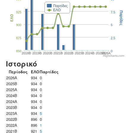
Παρτίδες
ΕΛΟ
925
7.5
Παρτίδες
ΕΛΟ
900
5
875
2.5
850
0
2018B
2019B
2020B
2021B
2022B
2023B
2024B
2025B
2026A
Highcharts.com
Ιστορικό
Περίοδος
ΕΛΟ
Παρτίδες
2026A
934
0
2025B
934
0
2025A
934
0
2024B
934
0
2024A
934
0
2023B
934
0
2023Α
934
5
2022B
896
0
2022A
896
1
2021B
921
5