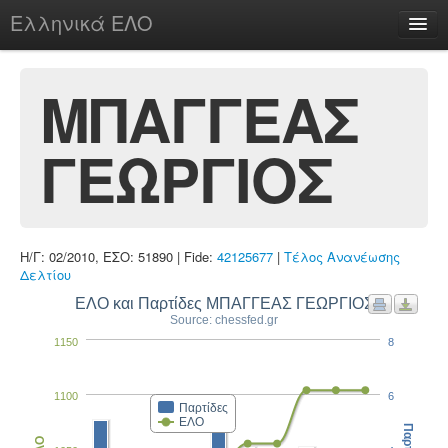
Ελληνικά ΕΛΟ
Περί
ΜΠΑΓΓΕΑΣ
ΓΕΩΡΓΙΟΣ
chesstu.be @ discord
Login
Η/Γ: 02/2010, ΕΣΟ: 51890 | Fide:
42125677
|
Τέλος Ανανέωσης
Δελτίου
ΕΛΟ και Παρτίδες ΜΠΑΓΓΕΑΣ ΓΕΩΡΓΙΟΣ
Source: chessfed.gr
1150
8
1100
6
Παρτίδες
ΕΛΟ