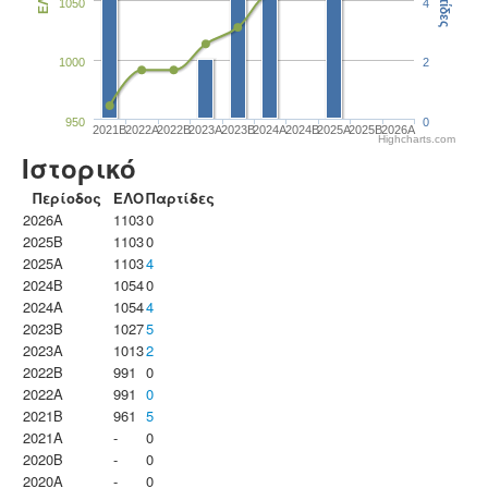
Παρτίδες
ΕΛΟ
1050
4
1000
2
950
0
2021B
2022A
2022B
2023Α
2023B
2024A
2024B
2025A
2025B
2026A
Highcharts.com
Ιστορικό
Περίοδος
ΕΛΟ
Παρτίδες
2026A
1103
0
2025B
1103
0
2025A
1103
4
2024B
1054
0
2024A
1054
4
2023B
1027
5
2023Α
1013
2
2022B
991
0
2022A
991
0
2021B
961
5
2021A
-
0
2020B
-
0
2020A
-
0