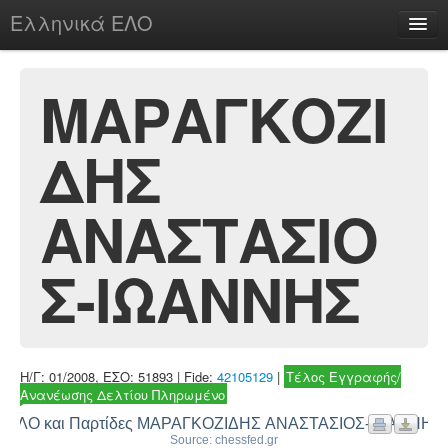
Ελληνικά ΕΛΟ
Περί
ΜΑΡΑΓΚΟΖΙ
ΔΗΣ
chesstu.be @ discord
Login
ΑΝΑΣΤΑΣΙΟ
Σ-ΙΩΑΝΝΗΣ
Η/Γ: 01/2008, ΕΣΟ: 51893 | Fide:
42105129
|
Τέλος Εγγραφής/
Ανανέωσης Δελτίου Πληρωμένο
ΕΛΟ και Παρτίδες ΜΑΡΑΓΚΟΖΙΔΗΣ ΑΝΑΣΤΑΣΙΟΣ-ΙΩΑΝΝΗΣ
Source: chessfed.gr