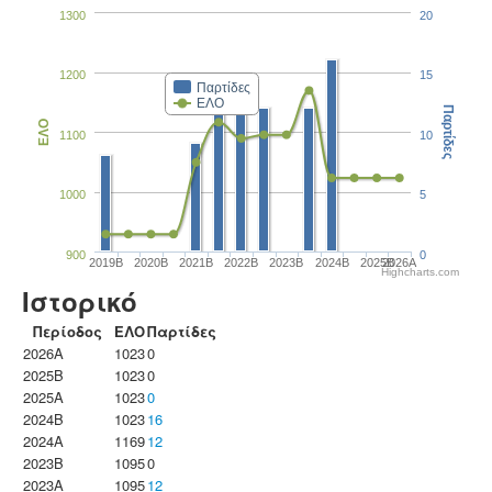
1300
20
1200
15
Παρτίδες
ΕΛΟ
Παρτίδες
ΕΛΟ
1100
10
1000
5
900
0
2019B
2020B
2021B
2022B
2023B
2024B
2025B
2026A
Highcharts.com
Ιστορικό
Περίοδος
ΕΛΟ
Παρτίδες
2026A
1023
0
2025B
1023
0
2025A
1023
0
2024B
1023
16
2024A
1169
12
2023B
1095
0
2023Α
1095
12