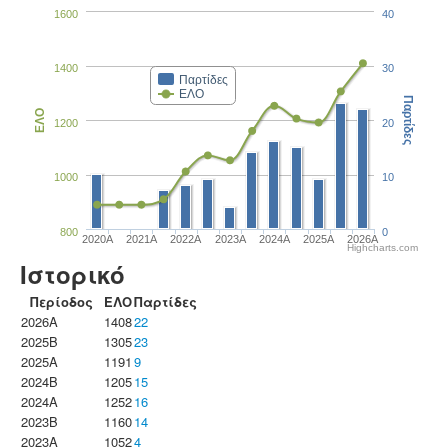
1600
40
1400
30
Παρτίδες
ΕΛΟ
Παρτίδες
ΕΛΟ
1200
20
1000
10
800
0
2020A
2021A
2022A
2023Α
2024A
2025A
2026A
Highcharts.com
Ιστορικό
Περίοδος
ΕΛΟ
Παρτίδες
2026A
1408
22
2025B
1305
23
2025A
1191
9
2024B
1205
15
2024A
1252
16
2023B
1160
14
2023Α
1052
4