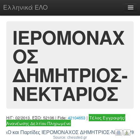
Ελληνικά ΕΛΟ
Περί
ΙΕΡΟΜΟΝΑΧ
ΟΣ
chesstu.be @ discord
Login
ΔΗΜΗΤΡΙΟΣ-
ΝΕΚΤΑΡΙΟΣ
Η/Γ: 02/2013, ΕΣΟ: 52106 | Fide:
42104653
|
Τέλος Εγγραφής/
Ανανέωσης Δελτίου Πληρωμένο
ΕΛΟ και Παρτίδες ΙΕΡΟΜΟΝΑΧΟΣ ΔΗΜΗΤΡΙΟΣ-ΝΕΚΤΑΡΙΟΣ
Source: chessfed.gr