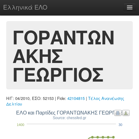
Ελληνικά ΕΛΟ
Περί
ΓΟΡΑΝΤΩΝ
ΑΚΗΣ
chesstu.be @ discord
Login
ΓΕΩΡΓΙΟΣ
Η/Γ: 04/2010, ΕΣΟ: 52153 | Fide:
42104815
|
Τέλος Ανανέωσης
Δελτίου
ΕΛΟ και Παρτίδες ΓΟΡΑΝΤΩΝΑΚΗΣ ΓΕΩΡΓΙΟΣ
Source: chessfed.gr
1400
30