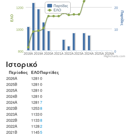
Παρτίδες
1200
20
ΕΛΟ
Παρτίδες
ΕΛΟ
1000
10
800
0
2018A
2019A
2020A
2021A
2022A
2023Α
2024A
2025A
2026A
Highcharts.com
Ιστορικό
Περίοδος
ΕΛΟ
Παρτίδες
2026A
1281
0
2025B
1281
0
2025A
1281
0
2024B
1281
0
2024A
1281
7
2023B
1253
8
2023Α
1133
0
2022B
1133
8
2022A
1128
2
2021B
1145
5