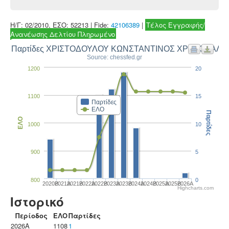
Η/Γ: 02/2010, ΕΣΟ: 52213 | Fide:
42106389
|
Τέλος Εγγραφής/
Ανανέωσης Δελτίου Πληρωμένο
και Παρτίδες ΧΡΙΣΤΟΔΟΥΛΟΥ ΚΩΝΣΤΑΝΤΙΝΟΣ ΧΡΥΣΟΒΑΛ
Source: chessfed.gr
1200
20
1100
15
Παρτίδες
ΕΛΟ
Παρτίδες
ΕΛΟ
1000
10
900
5
800
0
2020B
2021A
2021B
2022A
2022B
2023Α
2023B
2024A
2024B
2025A
2025B
2026A
Highcharts.com
Ιστορικό
Περίοδος
ΕΛΟ
Παρτίδες
2026A
1108
1