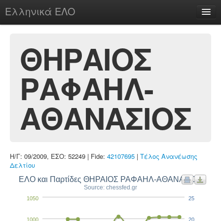
Ελληνικά ΕΛΟ
Περί
ΘΗΡΑΙΟΣ
ΡΑΦΑΗΛ-
chesstu.be @ discord
Login
ΑΘΑΝΑΣΙΟΣ
Η/Γ: 09/2009, ΕΣΟ: 52249 | Fide:
42107695
|
Τέλος Ανανέωσης
Δελτίου
ΕΛΟ και Παρτίδες ΘΗΡΑΙΟΣ ΡΑΦΑΗΛ-ΑΘΑΝΑΣΙΟΣ
Source: chessfed.gr
1050
25
1000
20