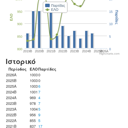
Παρτίδες
ΕΛΟ
950
15
Παρτίδες
ΕΛΟ
900
10
850
5
800
0
2019B
2020B
2021B
2022B
2023B
2024B
2025B
2026A
Highcharts.com
Ιστορικό
Περίοδος
ΕΛΟ
Παρτίδες
2026A
1003
0
2025B
1003
0
2025A
1003
6
2024B
1001
7
2024A
969
4
2023B
978
7
2023Α
1004
5
2022B
956
9
2022A
855
5
2021B
837
17