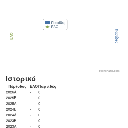
Παρτίδες
ΕΛΟ
Παρτίδες
ΕΛΟ
Highcharts.com
Ιστορικό
Περίοδος
ΕΛΟ
Παρτίδες
2026A
-
0
2025B
-
0
2025A
-
0
2024B
-
0
2024A
-
0
2023B
-
0
2023Α
-
0