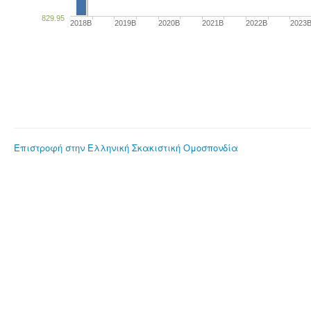
829.95
2018B
2019B
2020B
2021B
2022B
2023
Επιστροφή στην Ελληνική Σκακιστική Ομοσπονδία