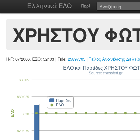
Ελληνικά ΕΛΟ
Περί
ΧΡΗΣΤΟΥ ΦΩΤ
Η/Γ: 07/2006, ΕΣΟ: 52403 | Fide:
25897705
|
Τέλος Ανανέωσης Δελτίο
ΕΛΟ και Παρτίδες ΧΡΗΣΤΟΥ ΦΩΤ
Source: chessfed.gr
830.05
830.025
Παρτίδες
ΕΛΟ
ΕΛΟ
830
829.975