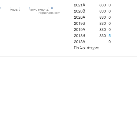
2021A
830
0
0
2020B
830
0
B
2024B
2025B
2026A
Highcharts.com
2020A
830
0
2019B
830
0
2019A
830
0
2018B
830
5
2018A
-
0
Παλαιότερα
-