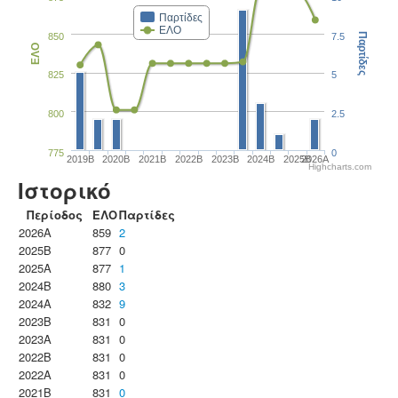
Παρτίδες
ΕΛΟ
850
7.5
Παρτίδες
ΕΛΟ
825
5
800
2.5
775
0
2019B
2020B
2021B
2022B
2023B
2024B
2025B
2026A
Highcharts.com
Ιστορικό
Περίοδος
ΕΛΟ
Παρτίδες
2026A
859
2
2025B
877
0
2025A
877
1
2024B
880
3
2024A
832
9
2023B
831
0
2023Α
831
0
2022B
831
0
2022A
831
0
2021B
831
0