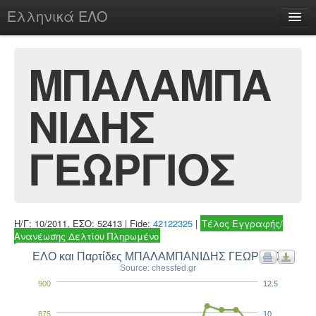
Ελληνικά ΕΛΟ
Περί
ΜΠΑΛΑΜΠΑ
ΝΙΔΗΣ
chesstu.be @ discord
Login
ΓΕΩΡΓΙΟΣ
Η/Γ: 10/2011, ΕΣΟ: 52413 | Fide:
42122325
|
Τέλος Εγγραφής/
Ανανέωσης Δελτίου Πληρωμένο
ΕΛΟ και Παρτίδες ΜΠΑΛΑΜΠΑΝΙΔΗΣ ΓΕΩΡΓΙΟΣ
Source: chessfed.gr
900
12.5
875
10