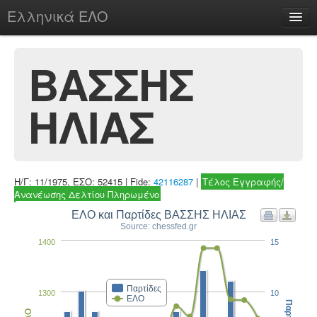
Ελληνικά ΕΛΟ
Περί
ΒΑΣΣΗΣ
ΗΛΙΑΣ
chesstu.be @ discord
Login
Η/Γ: 11/1975, ΕΣΟ: 52415 | Fide:
42116287
|
Τέλος Εγγραφής/
Ανανέωσης Δελτίου Πληρωμένο
ΕΛΟ και Παρτίδες ΒΑΣΣΗΣ ΗΛΙΑΣ
Source: chessfed.gr
1400
15
Παρτίδες
1300
10
ΕΛΟ