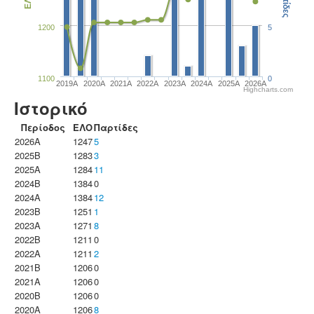
Παρτίδες
ΕΛΟ
1200
5
1100
0
2019A
2020A
2021A
2022A
2023Α
2024A
2025A
2026A
Highcharts.com
Ιστορικό
Περίοδος
ΕΛΟ
Παρτίδες
2026A
1247
5
2025B
1283
3
2025A
1284
11
2024B
1384
0
2024A
1384
12
2023B
1251
1
2023Α
1271
8
2022B
1211
0
2022A
1211
2
2021B
1206
0
2021A
1206
0
2020B
1206
0
2020A
1206
8