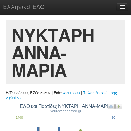
Ελληνικά ΕΛΟ
Περί
ΝΥΚΤΑΡΗ
ΑΝΝΑ-
chesstu.be @ discord
Login
ΜΑΡΙΑ
Η/Γ: 08/2009, ΕΣΟ: 52597 | Fide:
42113300
|
Τέλος Ανανέωσης
Δελτίου
ΕΛΟ και Παρτίδες ΝΥΚΤΑΡΗ ΑΝΝΑ-ΜΑΡΙΑ
Source: chessfed.gr
1400
30