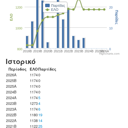
Παρτίδες
1200
20
ΕΛΟ
Παρτίδες
ΕΛΟ
1000
10
800
0
2018B
2019B
2020B
2021B
2022B
2023B
2024B
2025B
2026A
Highcharts.com
Ιστορικό
Περίοδος
ΕΛΟ
Παρτίδες
2026A
1174
0
2025B
1174
0
2025A
1174
0
2024B
1174
0
2024A
1174
5
2023B
1273
4
2023Α
1174
6
2022B
1180
19
2022A
1138
14
2021B
1122
25