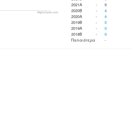
2021A
-
0
2020B
-
4
Highcharts.com
2020A
-
4
2019B
-
0
2019A
-
0
2018B
-
0
Παλαιότερα
-