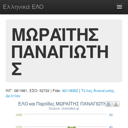
Ελληνικά ΕΛΟ
Περί
ΜΩΡΑΪΤΗΣ
ΠΑΝΑΓΙΩΤΗ
chesstu.be @ discord
Login
Σ
Η/Γ: 08/1981, ΕΣΟ: 52722 | Fide:
42118352
|
Τέλος Ανανέωσης
Δελτίου
ΕΛΟ και Παρτίδες ΜΩΡΑΪΤΗΣ ΠΑΝΑΓΙΩΤΗΣ
Source: chessfed.gr
1400
50
1375
40