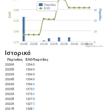
Παρτίδες
ΕΛΟ
1350
30
Παρτίδες
ΕΛΟ
1325
20
1300
10
1275
0
2019B
2020B
2021B
2022B
2023B
2024B
2025B
2026A
Highcharts.com
Ιστορικό
Περίοδος
ΕΛΟ
Παρτίδες
2026A
1354
0
2025B
1354
0
2025A
1354
0
2024B
1354
0
2024A
1354
4
2023B
1373
0
2023Α
1373
4
2022B
1327
0
2022A
1327
3
2021B
1328
1