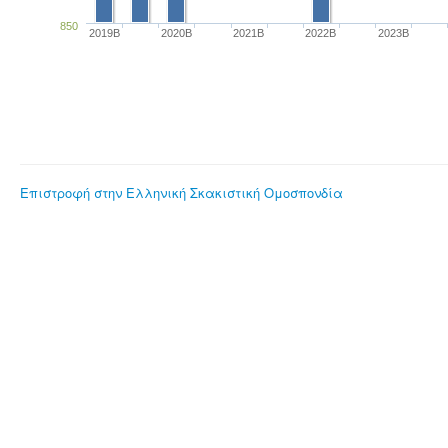
850
2019B
2020B
2021B
2022B
2023B
Επιστροφή στην Ελληνική Σκακιστική Ομοσπονδία