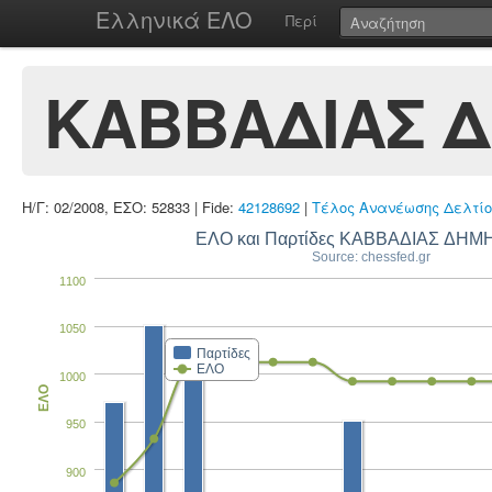
Ελληνικά ΕΛΟ
Περί
ΚΑΒΒΑΔΙΑΣ 
Η/Γ: 02/2008, ΕΣΟ: 52833 | Fide:
42128692
|
Τέλος Ανανέωσης Δελτίο
ΕΛΟ και Παρτίδες ΚΑΒΒΑΔΙΑΣ ΔΗΜ
Source: chessfed.gr
1100
1050
Παρτίδες
ΕΛΟ
1000
ΕΛΟ
950
900