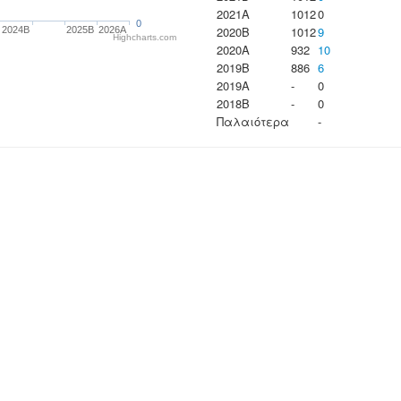
2021A
1012
0
0
2020B
1012
9
2024B
2025B
2026A
Highcharts.com
2020A
932
10
2019B
886
6
2019A
-
0
2018B
-
0
Παλαιότερα
-