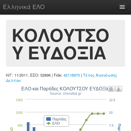
Ελληνικά ΕΛΟ
Περί
ΚΟΛΟΥΤΣΟ
Υ ΕΥΔΟΞΙΑ
chesstu.be @ discord
Login
Η/Γ: 11/2011, ΕΣΟ: 52896 | Fide:
42116970
|
Τέλος Ανανέωσης
Δελτίου
ΕΛΟ και Παρτίδες ΚΟΛΟΥΤΣΟΥ ΕΥΔΟΞΙΑ
Source: chessfed.gr
1050
12.5
1000
10
Παρτίδες
ΕΛΟ
950
7.5