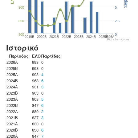
Παρτίδες
ΕΛΟ
900
5
850
2.5
800
0
2019B
2020B
2021B
2022B
2023B
2024B
2025B
2026A
Highcharts.com
Ιστορικό
Περίοδος
ΕΛΟ
Παρτίδες
2026A
993
0
2025B
993
0
2025A
993
4
2024B
968
6
2024A
931
3
2023B
903
0
2023Α
903
5
2022B
847
6
2022A
889
2
2021B
837
3
2021A
830
0
2020B
830
6
2020A
847
7