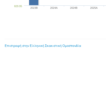
829.95
2023B
2024A
2024B
2025A
Επιστροφή στην Ελληνική Σκακιστική Ομοσπονδία