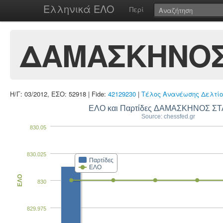
Ελληνικά ΕΛΟ
Περί
ΔΑΜΑΣΚΗΝΟΣ
Η/Γ: 03/2012, ΕΣΟ: 52918 | Fide:
42129230
|
Τέλος Ανανέωσης Δελτίο
ΕΛΟ και Παρτίδες ΔΑΜΑΣΚΗΝΟΣ Σ
Source: chessfed.gr
830.05
830.025
Παρτίδες
ΕΛΟ
ΕΛΟ
830
829.975