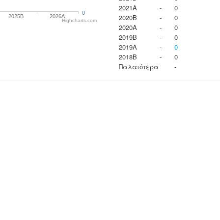
2021A
-
0
0
2020B
-
0
2025B
2026A
Highcharts.com
2020A
-
0
2019B
-
0
2019A
-
0
2018B
-
0
Παλαιότερα
-