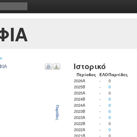
ΦΙΑ
υ
Ιστορικό
ΦΙΑ
Περίοδος
ΕΛΟ
Παρτίδες
2026A
-
0
2025B
-
0
2025A
-
0
2024B
-
0
2024A
-
0
Παρτίδες
2023B
-
0
2023Α
-
0
2022B
-
0
2022A
-
0
2021B
-
0