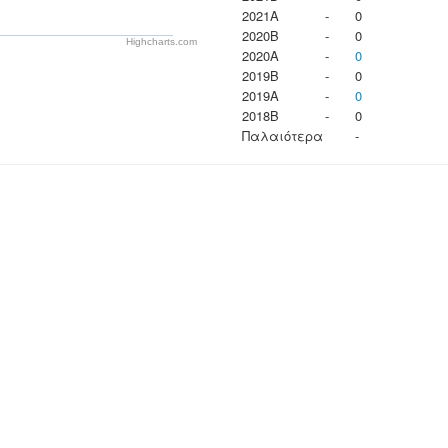
2021A
-
0
2020B
-
0
Highcharts.com
2020A
-
0
2019B
-
0
2019A
-
0
2018B
-
0
Παλαιότερα
-