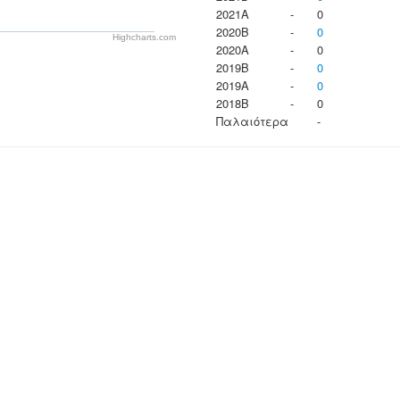
2021A
-
0
2020B
-
0
Highcharts.com
2020A
-
0
2019B
-
0
2019A
-
0
2018B
-
0
Παλαιότερα
-