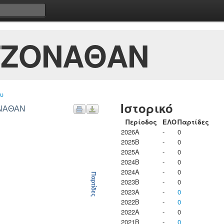
 ΤΖΟΝΑΘΑΝ
υ
Ιστορικό
ΟΝΑΘΑΝ
Περίοδος
ΕΛΟ
Παρτίδες
2026A
-
0
2025B
-
0
2025A
-
0
2024B
-
0
2024A
-
0
Παρτίδες
2023B
-
0
2023Α
-
0
2022B
-
0
2022A
-
0
2021B
-
0