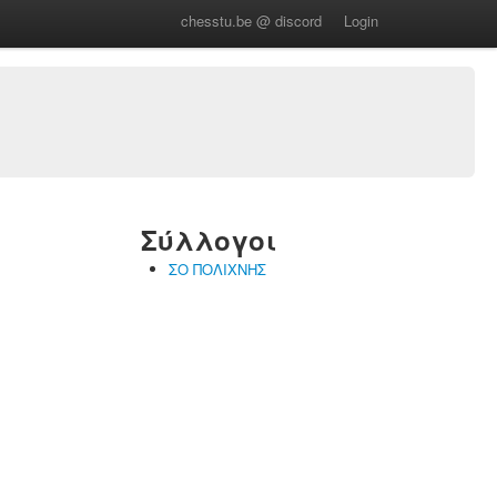
chesstu.be @ discord
Login
Σύλλογοι
ΣΟ ΠΟΛΙΧΝΗΣ