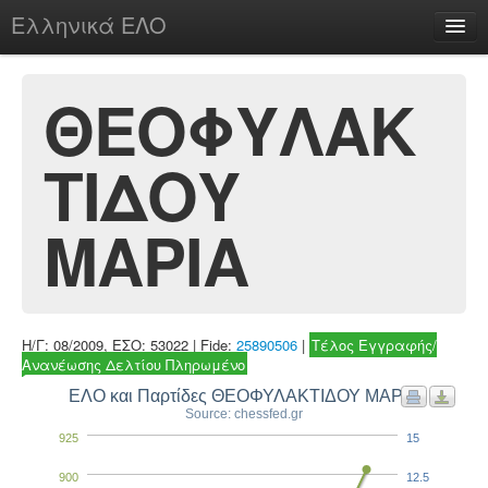
Ελληνικά ΕΛΟ
Περί
ΘΕΟΦΥΛΑΚ
ΤΙΔΟΥ
chesstu.be @ discord
Login
ΜΑΡΙΑ
Η/Γ: 08/2009, ΕΣΟ: 53022 | Fide:
25890506
|
Τέλος Εγγραφής/
Ανανέωσης Δελτίου Πληρωμένο
ΕΛΟ και Παρτίδες ΘΕΟΦΥΛΑΚΤΙΔΟΥ ΜΑΡΙΑ
Source: chessfed.gr
925
15
900
12.5