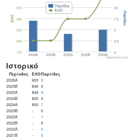
Παρτίδες
875
10
ΕΛΟ
Παρτίδες
ΕΛΟ
850
7.5
825
5
800
2.5
775
0
2024A
2024B
2025A
2025B
2026A
Highcharts.com
Ιστορικό
Περίοδος
ΕΛΟ
Παρτίδες
2026A
903
5
2025B
849
0
2025A
849
4
2024B
800
0
2024A
800
7
2023B
-
0
2023Α
-
1
2022B
-
0
2022A
-
0
2021B
-
0