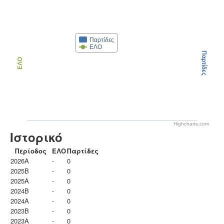
Παρτίδες
ΕΛΟ
Παρτίδες
ΕΛΟ
Highcharts.com
Ιστορικό
Περίοδος
ΕΛΟ
Παρτίδες
2026A
-
0
2025B
-
0
2025A
-
0
2024B
-
0
2024A
-
0
2023B
-
0
2023Α
-
0